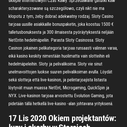
sklepie internetowym Czas Kawy. Sprzedawane gatunki kaw
scharakteryzowane są szczegółowo, czyli nikt nie ma
kłopotu z tym, żeby dobrać adekwatny rodzaj. Sloty Casino
tarjoaa uusille asiakkaille bonuspaketin, joka koostuu 1500 €
talletusbonuksesta ja 300 ilmaisesta pyöräytyksestä neljään
NetEntin hedelmäpeliin. Parasta Sloty Casinossa. Sloty
Casinon jokainen pelikategoria tarjoaa runsaasti valinnan varaa,
eikä kasino keskity nimestään huolimatta vain slotteihin eli
hedelmäpeleihin. Sloty ja pelivalikoima. Sloty vie sinut
unelmavoittojen luokse suuren pelivalikoiman avulla. Löydät
sekä slotteja että live-kasinon, ja pelintarjoajista listasta
löytyvät muun muassa NetEnt, Microgaming, QuickSpin ja
NYX. Live-kasinon tarjoaa arvostettu Evolution Gaming, jota
pidetään tällä hetkellä live-kasino -alan johtavana yrityksenä.
17 Lis 2020 Okiem projektantów: