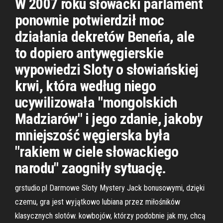
W 2007 roku słowacki parlament
ponownie potwierdził moc
działania dekretów Beneńa, ale
to dopiero antywęgierskie
wypowiedzi Sloty o słowiańskiej
krwi, która według niego
ucywilizowała "mongolskich
Madziarów" i jego zdanie, jakoby
mniejszość węgierska była
"rakiem w ciele słowackiego
narodu" zaogniły sytuację.
grstudio.pl Darmowe Sloty Mystery Jack bonusowymi, dzięki
czemu, gra jest wyjątkowo lubiana przez miłośników
klasycznych slotów. kowbojów, którzy podobnie jak my, chcą