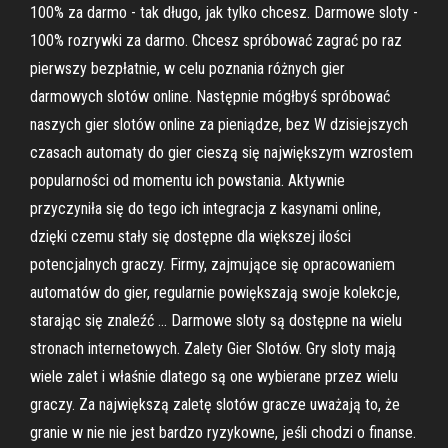
100% za darmo - tak długo, jak tylko chcesz. Darmowe sloty -
100% rozrywki za darmo. Chcesz spróbować zagrać po raz
pierwszy bezpłatnie, w celu poznania różnych gier
darmowych slotów online. Następnie mógłbyś spróbować
naszych gier slotów online za pieniądze, bez W dzisiejszych
czasach automaty do gier cieszą się największym wzrostem
popularności od momentu ich powstania. Aktywnie
przyczyniła się do tego ich integracja z kasynami online,
dzięki czemu stały się dostępne dla większej ilości
potencjalnych graczy. Firmy, zajmujące się opracowaniem
automatów do gier, regularnie powiększają swoje kolekcje,
starając się znaleźć … Darmowe sloty są dostępne na wielu
stronach internetowych. Zalety Gier Slotów. Gry sloty mają
wiele zalet i właśnie dlatego są one wybierane przez wielu
graczy. Za największą zaletę slotów gracze uważają to, że
granie w nie nie jest bardzo ryzykowne, jeśli chodzi o finanse.