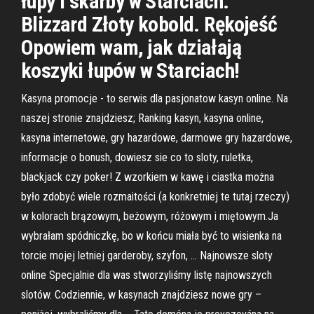
łupy i skarby w Starciach.
Blizzard Złoty kobold. Rękojeść
Opowiem wam, jak działają
koszyki łupów w Starciach!
Kasyna promocje - to serwis dla pasjonatow kasyn online. Na
naszej stronie znajdziesz; Ranking kasyn, kasyna online,
kasyna internetowe, gry hazardowe, darmowe gry hazardowe,
informacje o bonush, dowiesz sie co to sloty, ruletka,
blackjack czy poker! Z wzorkiem w kawę i ciastka można
było zdobyć wiele rozmaitości (a konkretniej te tutaj rzeczy)
w kolorach brązowym, beżowym, różowym i miętowym.Ja
wybrałam spódniczkę, bo w końcu miała być to wisienka na
torcie mojej letniej garderoby, szyfon, … Najnowsze sloty
online Specjalnie dla was stworzyliśmy listę najnowszych
slotów. Codziennie, w kasynach znajdziesz nowe gry –