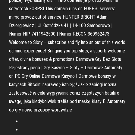
poniżej, wybraliśmy dla … Tato doména je provozována na
serverech FORPSI This domain runs on FORPSI servers:
mimo provoz out of service HUNTER BRIGHT Adam
Dziergiewicz | Ul. Ostródzka 41 | 14-100 Samborowo |
Numer NIP 7411942500 | Numer REGON 360962473
Welcome to Sloty – subscribe and fly into an out of this world
gaming experience! Bringing you top slots, a superb welcome
offer, divine bonuses & promotions Darmowe Gry Bez Slotu
Rejestracyjnego | Gry Kasyno – Sloty – Darmowe Automaty
on PC Gry Online Darmowe Kasyno | Darmowe bonusy w
kasynach Bitcoin: naprawdę istnieją! Jakie zabiegi można
zastosować w celu wygrywania coraz częstszych batalii o
uwagę, jaka kiedykolwiek trafiła pod maskę Klasy E. Automaty
do gry nowe przepisy wprawdzie