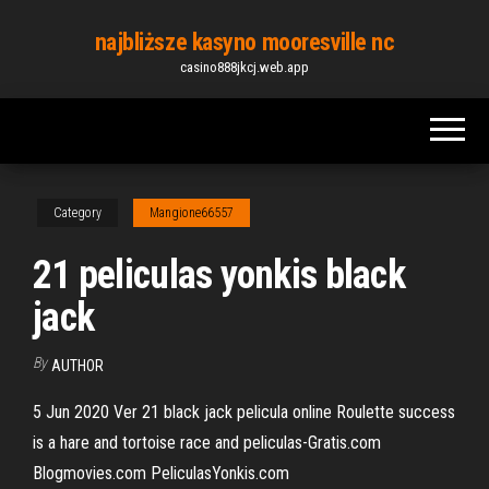
Skip
najbliższe kasyno mooresville nc
to
casino888jkcj.web.app
the
content
Category
Mangione66557
21 peliculas yonkis black
jack
By
AUTHOR
5 Jun 2020 Ver 21 black jack pelicula online Roulette success
is a hare and tortoise race and peliculas-Gratis.com
Blogmovies.com PeliculasYonkis.com