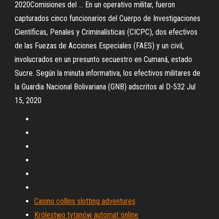
2020Comisiones del … En un operativo militar, fueron
capturados cinco funcionarios del Cuerpo de Investigaciones
Científicas, Penales y Criminalísticas (CICPC), dos efectivos
de las Fuezas de Acciones Especiales (FAES) y un civil,
involucrados en un presunto secuestro en Cumaná, estado
Sucre. Según la minuta informativa, los efectivos militares de
la Guardia Nacional Bolivariana (GNB) adscritos al D-532 Jul
15, 2020
Casino collins slotting adventures
Królestwo tytanów automat online