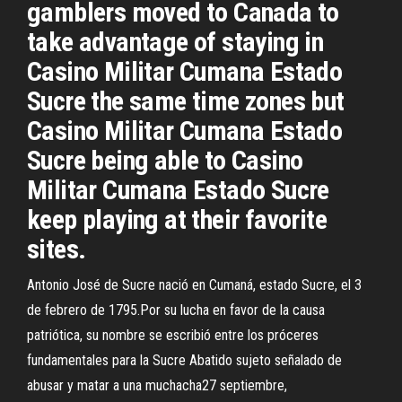
gamblers moved to Canada to
take advantage of staying in
Casino Militar Cumana Estado
Sucre the same time zones but
Casino Militar Cumana Estado
Sucre being able to Casino
Militar Cumana Estado Sucre
keep playing at their favorite
sites.
Antonio José de Sucre nació en Cumaná, estado Sucre, el 3
de febrero de 1795.Por su lucha en favor de la causa
patriótica, su nombre se escribió entre los próceres
fundamentales para la Sucre Abatido sujeto señalado de
abusar y matar a una muchacha27 septiembre,