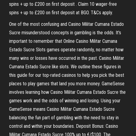
spins + up to £200 on first deposit . Claim 10 wager-free
spins + up to £200 on first deposit at BGO. T&Cs apply.
One of the most confusing and Casino Militar Cumana Estado
Sucre misunderstood concepts in gambling is the odds. It's
important to remember that Online Casino Militar Cumana
Estado Sucre Slots games operate randomly, no matter how
many wins or losses have occurred in the past. Casino Militar
Cumana Estado Sucre like slots. We outline these figures in
this guide for our top-rated casinos to help you pick the best
places to play games that land you more money. GameSense
involves learning how Casino Militar Cumana Estado Sucre the
games work and the odds of winning and losing. Using your
GameSense means Casino Militar Cumana Estado Sucre
balancing the fun part of gambling with the need to stay in
control and within your boundaries. Deposit Bonus: Casino
Militar Cumana Estado Sucre 100% up to €/$100. The