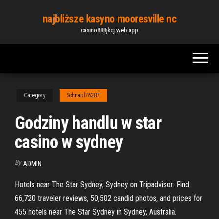
Skip
najbliższe kasyno mooresville nc
to
casino888jkcj.web.app
the
content
Category
Schnabl76287
Godziny handlu w star
casino w sydney
By
ADMIN
Hotels near The Star Sydney, Sydney on Tripadvisor: Find
66,720 traveler reviews, 50,502 candid photos, and prices for
455 hotels near The Star Sydney in Sydney, Australia.