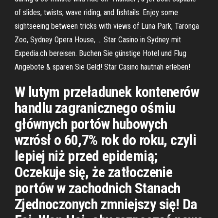
of slides, twists, wave riding, and fishtails. Enjoy some
sightseeing between tricks with views of Luna Park, Taronga
Zoo, Sydney Opera House, … Star Casino in Sydney mit
Expedia.ch bereisen. Buchen Sie günstige Hotel und Flug
Angebote & sparen Sie Geld! Star Casino hautnah erleben!
W lutym przeładunek kontenerów
handlu zagranicznego ośmiu
głównych portów hubowych
wzrósł o 60,7% rok do roku, czyli
lepiej niż przed epidemią;
Oczekuje się, że zatłoczenie
portów w zachodnich Stanach
Zjednoczonych zmniejszy się! Da