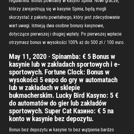
regulaminu. Bonus powitalny w kasyno Spinia. Nowi gracze,
którzy zarejestrują się w kasynie Spinia, będą mogli
skorzystać z pakietu powitalnego, który jest zdecydowanie
wart uwagi. Istnieją dwa osobne bonusy kasynowe,
dotyczące pierwszej i drugiej wpłaty. Po pierwszej wpłacie
otrzymasz bonus w wysokości 100% aż do 500 zł / 100 euro.
May 11, 2020 · Spinamba: € 5 Bonus w
kasynie lub w zakładach sportowych i e-
sportowych. Fortune Clock: Bonus w
wysokości 5 евро do gry w automatach
lub w zakładach w sklepie
bukmacherskim. Lucky Bird Kasyno: 5 €
do automatów do gier lub zakładów
sportowych. Super Cat Казино: € 5 na
konto w kasynie bez depozytu.
Bonus bez depozytu w kasynie to bez wątpienia bardzo