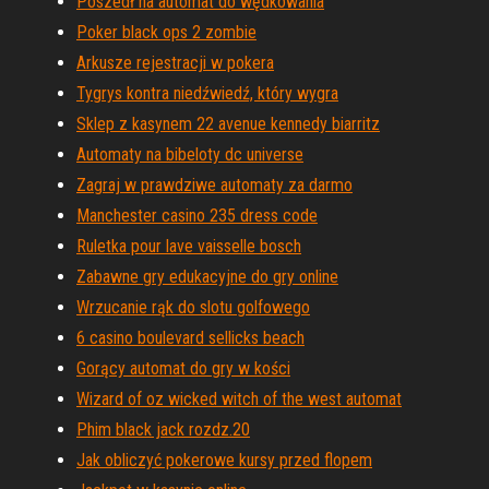
Poszedł na automat do wędkowania
Poker black ops 2 zombie
Arkusze rejestracji w pokera
Tygrys kontra niedźwiedź, który wygra
Sklep z kasynem 22 avenue kennedy biarritz
Automaty na bibeloty dc universe
Zagraj w prawdziwe automaty za darmo
Manchester casino 235 dress code
Ruletka pour lave vaisselle bosch
Zabawne gry edukacyjne do gry online
Wrzucanie rąk do slotu golfowego
6 casino boulevard sellicks beach
Gorący automat do gry w kości
Wizard of oz wicked witch of the west automat
Phim black jack rozdz.20
Jak obliczyć pokerowe kursy przed flopem