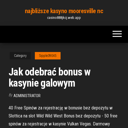
Skip
najbliższe kasyno mooresville nc
to
casino888jkcj.web.app
the
content
Category
Sipple39045
Jak odebrać bonus w
kasynie galowym
By
ADMINISTRATOR
40 Free Spinów za rejestrację w bonusie bez depozytu w
Slottica na slot Wild Wild West Bonus bez depozytu - 50 free
spinów za rejestracje w kasynie Vulkan Vegas. Darmowy