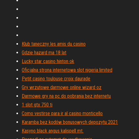
Klub taneczny les amis du casino
Gdzie hazard ma 18 lat
Lucky star casino hinton ok
Oficjalna strona internetowa slot nigeria limited
Petit casino toulouse croix daurade
Gry wrzutowe darmowe online wizard oz
Darmowe gry na pc do pobrania bez internetu
1 slot gtx 750 ti
Como vestirse para ir al casino monticello
Karamba bez kodów bonusowych depozytu 2021
Kasyno black angus kalispell mt.