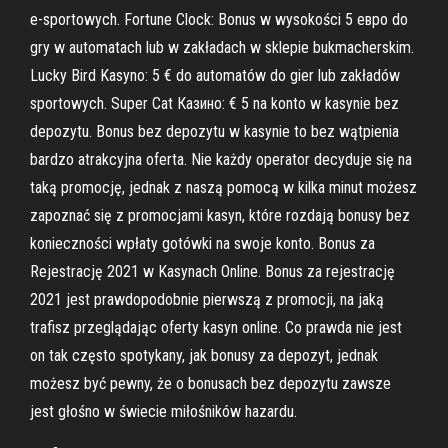
e-sportowych. Fortune Clock: Bonus w wysokości 5 евро do
gry w automatach lub w zakładach w sklepie bukmacherskim.
Lucky Bird Kasyno: 5 € do automatów do gier lub zakładów
sportowych. Super Cat Казино: € 5 na konto w kasynie bez
depozytu. Bonus bez depozytu w kasynie to bez wątpienia
bardzo atrakcyjna oferta. Nie każdy operator decyduje się na
taką promocję, jednak z naszą pomocą w kilka minut możesz
zapoznać się z promocjami kasyn, które rozdają bonusy bez
konieczności wpłaty gotówki na swoje konto. Bonus za
Rejestrację 2021 w Kasynach Online. Bonus za rejestrację
2021 jest prawdopodobnie pierwszą z promocji, na jaką
trafisz przeglądając oferty kasyn online. Co prawda nie jest
on tak często spotykany, jak bonusy za depozyt, jednak
możesz być pewny, że o bonusach bez depozytu zawsze
jest głośno w świecie miłośników hazardu.