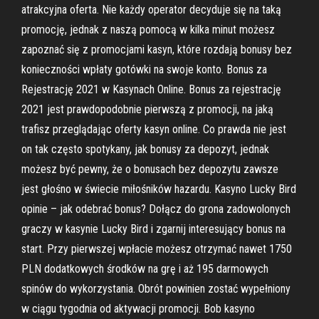
atrakcyjna oferta. Nie każdy operator decyduje się na taką
promocję, jednak z naszą pomocą w kilka minut możesz
zapoznać się z promocjami kasyn, które rozdają bonusy bez
konieczności wpłaty gotówki na swoje konto. Bonus za
Rejestrację 2021 w Kasynach Online. Bonus za rejestrację
2021 jest prawdopodobnie pierwszą z promocji, na jaką
trafisz przeglądając oferty kasyn online. Co prawda nie jest
on tak często spotykany, jak bonusy za depozyt, jednak
możesz być pewny, że o bonusach bez depozytu zawsze
jest głośno w świecie miłośników hazardu. Kasyno Lucky Bird
opinie – jak odebrać bonus? Dołącz do grona zadowolonych
graczy w kasynie Lucky Bird i zgarnij interesujący bonus na
start. Przy pierwszej wpłacie możesz otrzymać nawet 1750
PLN dodatkowych środków na grę i aż 195 darmowych
spinów do wykorzystania. Obrót powinien zostać wypełniony
w ciągu tygodnia od aktywacji promocji. Bob kasyno