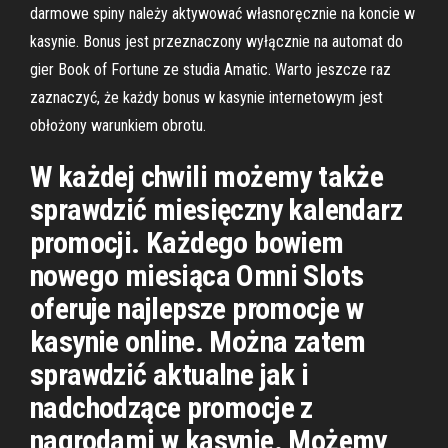
darmowe spiny należy aktywować własnoręcznie na koncie w
kasynie. Bonus jest przeznaczony wyłącznie na automat do
gier Book of Fortune ze studia Amatic. Warto jeszcze raz
zaznaczyć, że każdy bonus w kasynie internetowym jest
obłożony warunkiem obrotu.
W każdej chwili możemy także
sprawdzić miesięczny kalendarz
promocji. Każdego bowiem
nowego miesiąca Omni Slots
oferuje najlepsze promocje w
kasynie online. Można zatem
sprawdzić aktualne jak i
nadchodzące promocje z
nagrodami w kasynie. Możemy